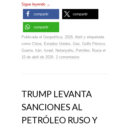
Sigue leyendo
→
compartir
compartir
compartir
Publicada el
Geopolítica
,
2026
,
Abril
y etiquetada
como
China
,
Estados Unidos
,
Gas
,
Golfo Pérsico
,
Guerra
,
Irán
,
Israel
,
Netanyahu
,
Petróleo
,
Rusia
el
15 de abril de 2026
.
2 comentarios
TRUMP LEVANTA
SANCIONES AL
PETRÓLEO RUSO Y