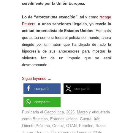
servilmente por la Unión Europea.
Lo de
“otorgar una exención”
, tal y como
recoge
Reuters
,
a unas sanciones ilegales, ya revela la
actitud imperialista de Estados Unidos
. Ese país
que actúa como si fuera el policía del mundo, ahora
dirigido por un matón que ha dejado de lado la
hipocresía de sus antecesores para mostrar la
siniestra faz de un imperio que se está
desmoronando.
Sigue leyendo
→
compartir
compartir
compartir
Publicada el
Geopolítica
,
2026
,
Marzo
y etiquetada
como
Bruselas
,
Estados Unidos
,
Guerra
,
Irán
,
Oriente Próximo
,
Ormuz
,
OTAN
,
Petróleo
,
Rusia
,
Trump
,
Ucrania
,
Úrsula von der Leyen
el
23 de