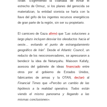
Israel. Esgrimiendo la coartada de evitar el
estrecho de Ormuz, si los planes del genocida se
materializan, la entidad sionista se haría con la
llave del grifo de los ingentes recursos energéticos
de gran parte de la región, sin ser su propietario.
El carnicero de Gaza
afirmó
que
“Las soluciones a
largo plazo incluyen desviar los oleoductos hacia el
oeste… evitando el punto de estrangulamiento
geográfico de Irán”.
Desde el
Atlantic Council
, un
reducto de los neoconservadores, se apresuraron a
bendecir la idea de Netanyahu. Maisoon Kafafy,
asesora del gabinete de ideas
financiado
entre
otros por el gobierno de Estados Unidos,
fabricantes de armas y la OTAN,
declaró
al
Financial Times
que
«Percibo un cambio de las
hipótesis a la realidad operativa. Todos están
viendo el mismo panorama y llegando a las
mismas conclusiones».