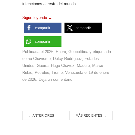
intenciones al resto del mundo.
Sigue leyendo
→
compartir
compartir
compartir
Publicada el
2026
,
Enero
,
Geopolítica
y etiquetada
como
Chavismo
,
Delcy Rodríguez
,
Estados
Unidos
,
Guerra
,
Hugo Chávez
,
Maduro
,
Marco
Rubio
,
Petróleo
,
Trump
,
Venezuela
el
19 de enero
de 2026
.
Deja un comentario
←
ANTERIORES
MÁS RECIENTES
→