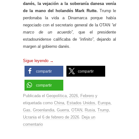
danés, la vejación a la soberanía danesa venía
de la mano del holandés Mark Rutte.
Trump le
perdonaba la vida a Dinamarca porque había
negociado con el secretario general de la OTAN
“el
marco de un acuerdo”
, que el presidente
estadounidense calificaba de
“infinito”
, dejando al
margen al gobierno danés.
Sigue leyendo
→
compartir
compartir
compartir
Publicada el
Geopolítica
,
2026
,
Febrero
y
etiquetada como
China
,
Estados Unidos
,
Europa
,
Gas
,
Groenlandia
,
Guerra
,
OTAN
,
Rusia
,
Trump
,
Ucrania
el
6 de febrero de 2026
.
Deja un
comentario