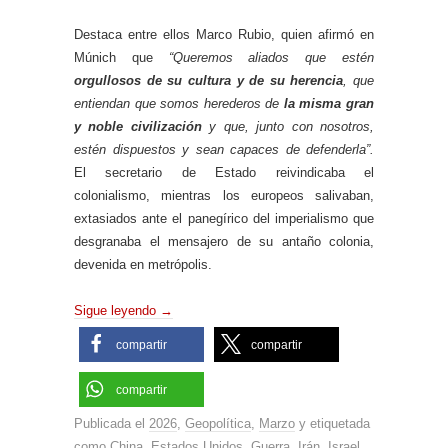
Destaca entre ellos Marco Rubio, quien afirmó en
Múnich que
“Queremos aliados que estén
orgullosos de su cultura y de su herencia
, que
entiendan que somos herederos de
la misma gran
y noble civilización
y que, junto con nosotros,
estén dispuestos y sean capaces de defenderla”.
El secretario de Estado reivindicaba el
colonialismo, mientras los europeos salivaban,
extasiados ante el panegírico del imperialismo que
desgranaba el mensajero de su antaño colonia,
devenida en metrópolis.
Sigue leyendo
→
compartir
compartir
compartir
Publicada el
2026
,
Geopolítica
,
Marzo
y etiquetada
como
China
,
Estados Unidos
,
Guerra
,
Irán
,
Israel
,