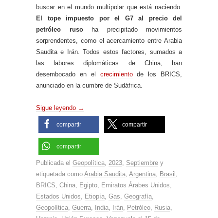
buscar en el mundo multipolar que está naciendo.
El tope impuesto por el G7 al precio del
petróleo ruso
ha precipitado movimientos
sorprendentes, como el acercamiento entre Arabia
Saudita e Irán. Todos estos factores, sumados a
las labores diplomáticas de China, han
desembocado en el
crecimiento
de los BRICS,
anunciado en la cumbre de Sudáfrica.
Sigue leyendo
→
compartir
compartir
compartir
Publicada el
Geopolítica
,
2023
,
Septiembre
y
etiquetada como
Arabia Saudita
,
Argentina
,
Brasil
,
BRICS
,
China
,
Egipto
,
Emiratos Árabes Unidos
,
Estados Unidos
,
Etiopía
,
Gas
,
Geografía
,
Geopolítica
,
Guerra
,
India
,
Irán
,
Petróleo
,
Rusia
,