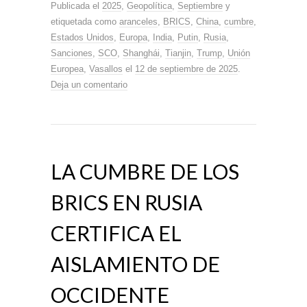
Publicada el
2025
,
Geopolítica
,
Septiembre
y
etiquetada como
aranceles
,
BRICS
,
China
,
cumbre
,
Estados Unidos
,
Europa
,
India
,
Putin
,
Rusia
,
Sanciones
,
SCO
,
Shanghái
,
Tianjin
,
Trump
,
Unión
Europea
,
Vasallos
el
12 de septiembre de 2025
.
Deja un comentario
LA CUMBRE DE LOS
BRICS EN RUSIA
CERTIFICA EL
AISLAMIENTO DE
OCCIDENTE