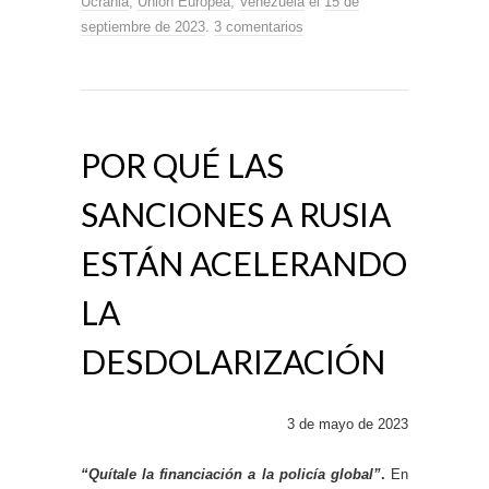
Ucrania
,
Unión Europea
,
Venezuela
el
15 de
septiembre de 2023
.
3 comentarios
POR QUÉ LAS
SANCIONES A RUSIA
ESTÁN ACELERANDO
LA
DESDOLARIZACIÓN
3 de mayo de 2023
“Quítale la financiación a la policía global”
.
En