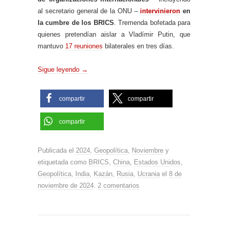
al secretario general de la ONU –
intervinieron
en
la cumbre de los BRICS
. Tremenda bofetada para
quienes pretendían aislar a Vladímir Putin, que
mantuvo
17 reuniones
bilaterales en tres días.
Sigue leyendo
→
compartir
compartir
compartir
Publicada el
2024
,
Geopolítica
,
Noviembre
y
etiquetada como
BRICS
,
China
,
Estados Unidos
,
Geopolítica
,
India
,
Kazán
,
Rusia
,
Ucrania
el
8 de
noviembre de 2024
.
2 comentarios