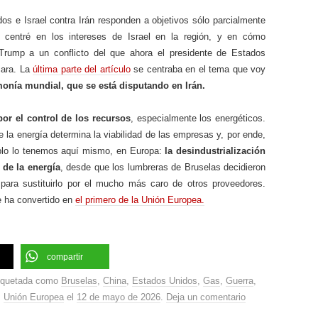
s e Israel contra Irán responden a objetivos sólo parcialmente
centré en los intereses de Israel en la región, y en cómo
rump a un conflicto del que ahora el presidente de Estados
cara. La
última parte del artículo
se centraba en el tema que voy
monía mundial, que se está disputando en Irán.
por el control de los recursos
, especialmente los energéticos.
 la energía determina la viabilidad de las empresas y, por ende,
mplo lo tenemos aquí mismo, en Europa:
la desindustrialización
 de la energía
, desde que los lumbreras de Bruselas decidieron
 para sustituirlo por el mucho más caro de otros proveedores.
e ha convertido en
el primero de la Unión Europea.
compartir
iquetada como
Bruselas
,
China
,
Estados Unidos
,
Gas
,
Guerra
,
,
Unión Europea
el
12 de mayo de 2026
.
Deja un comentario