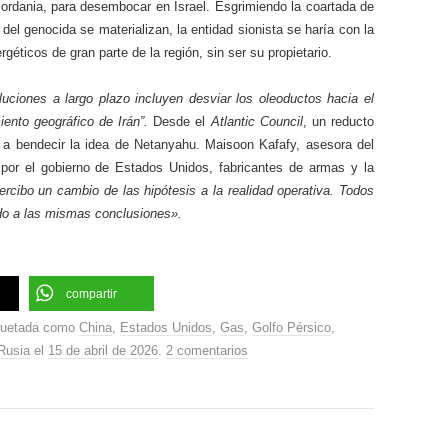
Jordania, para desembocar en Israel. Esgrimiendo la coartada de
 del genocida se materializan, la entidad sionista se haría con la
rgéticos de gran parte de la región, sin ser su propietario.
luciones a largo plazo incluyen desviar los oleoductos hacia el
ento geográfico de Irán”.
Desde el
Atlantic Council
, un reducto
 a bendecir la idea de Netanyahu. Maisoon Kafafy, asesora del
por el gobierno de Estados Unidos, fabricantes de armas y la
ercibo un cambio de las hipótesis a la realidad operativa. Todos
do a las mismas conclusiones».
compartir
quetada como
China
,
Estados Unidos
,
Gas
,
Golfo Pérsico
,
Rusia
el
15 de abril de 2026
.
2 comentarios