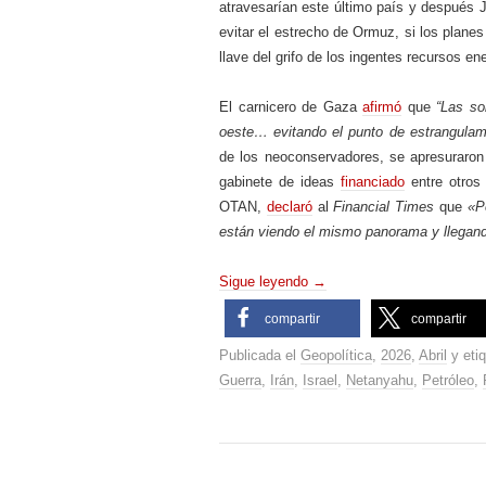
atravesarían este último país y después 
evitar el estrecho de Ormuz, si los planes
llave del grifo de los ingentes recursos ene
El carnicero de Gaza
afirmó
que
“Las so
oeste… evitando el punto de estrangulami
de los neoconservadores, se apresuraron
gabinete de ideas
financiado
entre otros 
OTAN,
declaró
al
Financial Times
que
«P
están viendo el mismo panorama y llegan
Sigue leyendo
→
compartir
compartir
Publicada el
Geopolítica
,
2026
,
Abril
y eti
Guerra
,
Irán
,
Israel
,
Netanyahu
,
Petróleo
,