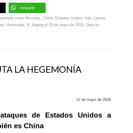
compartir
iquetada como
Bruselas
,
China
,
Estados Unidos
,
Irán
,
Lavrov
,
ea
,
Venezuela
,
Xi Jinping
el
29 de mayo de 2026
.
Deja un
PUTA LA HEGEMONÍA
12 de mayo de 2026
 ataques de Estados Unidos a
bién es China