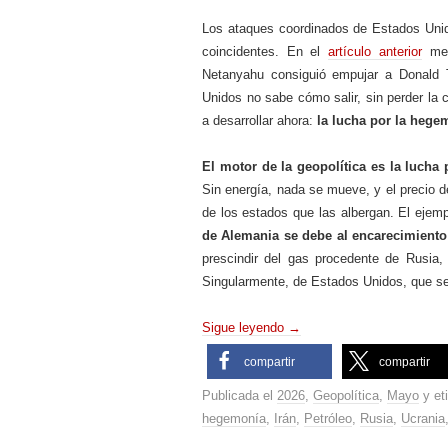
Los ataques coordinados de Estados Unido
coincidentes. En el
artículo anterior
me 
Netanyahu consiguió empujar a Donald T
Unidos no sabe cómo salir, sin perder la 
a desarrollar ahora:
la lucha por la hege
El motor de la geopolítica es la lucha 
Sin energía, nada se mueve, y el precio de
de los estados que las albergan. El eje
de Alemania se debe al encarecimiento
prescindir del gas procedente de Rusia,
Singularmente, de Estados Unidos, que s
Sigue leyendo
→
compartir
compartir
Publicada el
2026
,
Geopolítica
,
Mayo
y et
hegemonía
,
Irán
,
Petróleo
,
Rusia
,
Ucrania