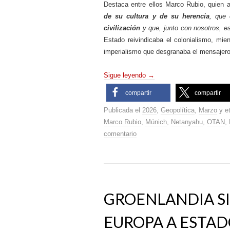
Destaca entre ellos Marco Rubio, quien
de su cultura y de su herencia
, que
civilización
y que, junto con nosotros, e
Estado reivindicaba el colonialismo, mie
imperialismo que desgranaba el mensajero
Sigue leyendo
→
compartir
compartir
Publicada el
2026
,
Geopolítica
,
Marzo
y e
Marco Rubio
,
Múnich
,
Netanyahu
,
OTAN
,
comentario
GROENLANDIA SI
EUROPA A ESTAD