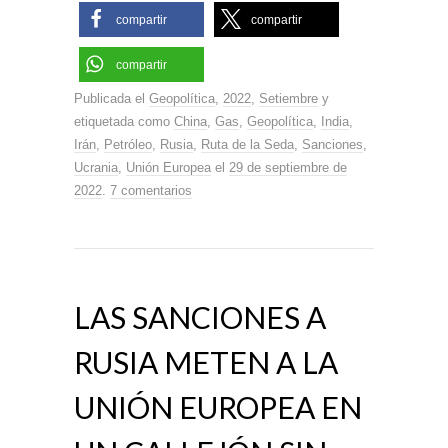
compartir
compartir
compartir
Publicada el
Geopolítica
,
2022
,
Setiembre
y
etiquetada como
China
,
Gas
,
Geopolítica
,
India
,
Irán
,
Petróleo
,
Rusia
,
Ruta de la Seda
,
Sanciones
,
Ucrania
,
Unión Europea
el
29 de septiembre de
2022
.
7 comentarios
LAS SANCIONES A
RUSIA METEN A LA
UNIÓN EUROPEA EN