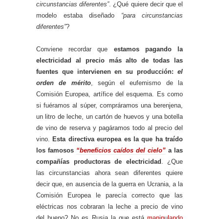
circunstancias diferentes”
. ¿Qué quiere decir que el
modelo estaba diseñado
“para circunstancias
diferentes”
?
Conviene recordar que
estamos pagando la
electricidad al precio más alto de todas las
fuentes que intervienen en su producción:
el
orden de mérito
, según el eufemismo de la
Comisión Europea, artífice del esquema. Es como
si fuéramos al súper, compráramos una berenjena,
un litro de leche, un cartón de huevos y una botella
de vino de reserva y pagáramos todo al precio del
vino.
Esta directiva europea es la que ha traído
los famosos
“beneficios caídos del cielo”
a las
compañías productoras de electricidad
. ¿Que
las circunstancias ahora sean diferentes quiere
decir que, en ausencia de la guerra en Ucrania, a la
Comisión Europea le parecía correcto que las
eléctricas nos cobraran la leche a precio de vino
del bueno? No es Rusia la que está
manipulando