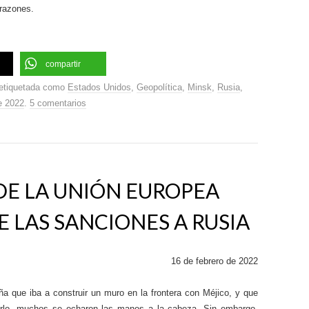
 razones.
compartir
etiquetada como
Estados Unidos
,
Geopolítica
,
Minsk
,
Rusia
,
e 2022
.
5 comentarios
DE LA UNIÓN EUROPEA
E LAS SANCIONES A RUSIA
16 de febrero de 2022
que iba a construir un muro en la frontera con Méjico, y que
arlo, muchos se echaron las manos a la cabeza. Sin embargo,