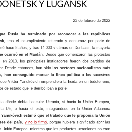
 DONETSK Y LUGANSK
23 de febrero de 2022
que Rusia ha terminado por reconocer a las repúblicas
sk
, tras el incumplimiento reiterado y contumaz por parte de
rmó hace 8 años, y tras 14.000 víctimas en Donbass, la mayoría
e ocurrió en el Maidán
. Desde que comenzaron las protestas
 en 2013, los principales instigadores fueron dos partidos de
or. Desde entonces, han sido
los sectores nacionalistas más
os, han conseguido marcar la línea política
a los sucesivos
que Víktor Yanukóvich emprendiera la huida en un todoterreno,
pe de estado que le derribó iban a por él.
cia dónde debía bascular Ucrania, si hacia la Unión Europea,
 la UE, o hacia el este, integrándose en la Unión Aduanera
r Yanukóvich estimó que el tratado que le proponía la Unión
ses del país
,
y no lo firmó
, porque hubiera significado abrir las
la Unión Europea, mientras que los productos ucranianos no eran