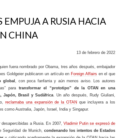
 EMPUJA A RUSIA HACIA
N CHINA
13 de febrero de 2022
 quien fuera nombrado por Obama, tres años después, embajador
s Goldgeier publicaron un artículo en
Foreign Affairs
en el que
o global
, con poca fanfarria y aún menos aviso. Los autores
ias” para
transformar el “prototipo” de la OTAN en una
, Japón, Brasil y Sudáfrica
. Un año después, Rudy Giuliani,
no,
reclamaba una expansión de la OTAN
que incluyera a los
es como Australia, Japón, Israel, India y Singapur.
r desapercibidas a Rusia. En 2007,
Vladimir Putin se expresó de
de Seguridad de Munich,
condenando los intentos de Estados
ar
y criticando acerbamente la expansión de la OTAN hacia las