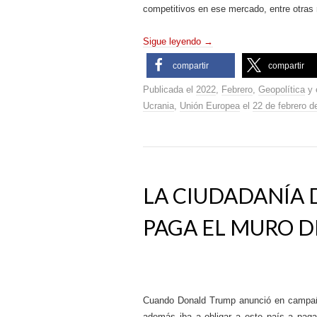
competitivos en ese mercado, entre otras
Sigue leyendo
→
compartir
compartir
Publicada el
2022
,
Febrero
,
Geopolítica
y 
Ucrania
,
Unión Europea
el
22 de febrero d
LA CIUDADANÍA 
PAGA EL MURO D
Cuando Donald Trump anunció en campaña 
además iba a obligar a este país a pag