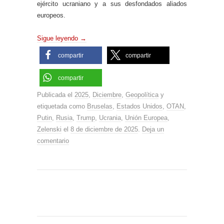
ejército ucraniano y a sus desfondados aliados
europeos.
Sigue leyendo
→
compartir
compartir
compartir
Publicada el
2025
,
Diciembre
,
Geopolítica
y
etiquetada como
Bruselas
,
Estados Unidos
,
OTAN
,
Putin
,
Rusia
,
Trump
,
Ucrania
,
Unión Europea
,
Zelenski
el
8 de diciembre de 2025
.
Deja un
comentario