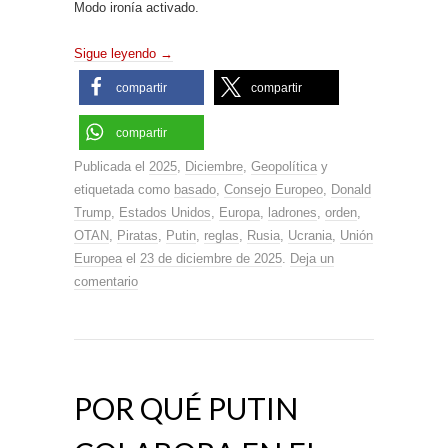
Modo ironía activado.
Sigue leyendo
→
compartir
compartir
compartir
Publicada el
2025
,
Diciembre
,
Geopolítica
y
etiquetada como
basado
,
Consejo Europeo
,
Donald
Trump
,
Estados Unidos
,
Europa
,
ladrones
,
orden
,
OTAN
,
Piratas
,
Putin
,
reglas
,
Rusia
,
Ucrania
,
Unión
Europea
el
23 de diciembre de 2025
.
Deja un
comentario
POR QUÉ PUTIN