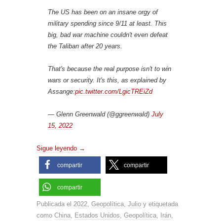
The US has been on an insane orgy of
military spending since 9/11 at least. This
big, bad war machine couldn't even defeat
the Taliban after 20 years.
That's because the real purpose isn't to win
wars or security. It's this, as explained by
Assange:
pic.twitter.com/LgicTREiZd
— Glenn Greenwald (@ggreenwald)
July
15, 2022
Sigue leyendo
→
compartir
compartir
compartir
Publicada el
2022
,
Geopolítica
,
Julio
y etiquetada
como
China
,
Estados Unidos
,
Geopolítica
,
Irán
,