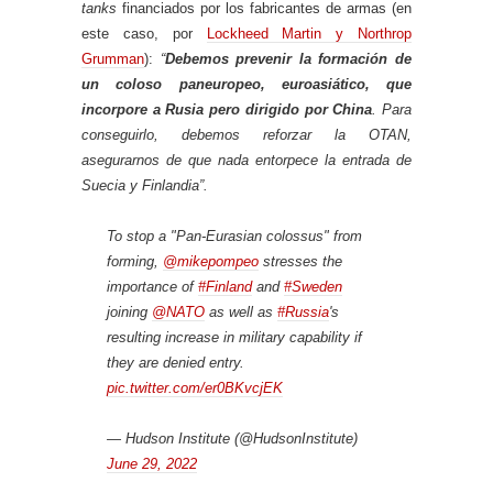
tanks
financiados por los fabricantes de armas (en
este caso, por
Lockheed Martin y Northrop
Grumman
):
“
Debemos prevenir la formación de
un coloso paneuropeo, euroasiático, que
incorpore a Rusia pero dirigido por China
. Para
conseguirlo, debemos reforzar la OTAN,
asegurarnos de que nada entorpece la entrada de
Suecia y Finlandia”.
To stop a "Pan-Eurasian colossus" from
forming,
@mikepompeo
stresses the
importance of
#Finland
and
#Sweden
joining
@NATO
as well as
#Russia
's
resulting increase in military capability if
they are denied entry.
pic.twitter.com/er0BKvcjEK
— Hudson Institute (@HudsonInstitute)
June 29, 2022