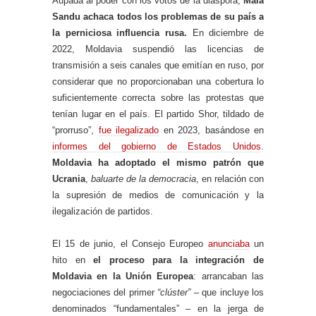
Aupada al poder con los votos de la diáspora,
Maia
Sandu achaca todos los problemas de su país a
la perniciosa influencia rusa.
En diciembre de
2022, Moldavia suspendió las licencias de
transmisión a seis canales que emitían en ruso, por
considerar que no proporcionaban una cobertura lo
suficientemente correcta sobre las protestas que
tenían lugar en el país. El partido Shor, tildado de
“prorruso”,
fue ilegalizado
en 2023, basándose en
informes del gobierno de Estados Unidos
.
Moldavia ha adoptado el mismo patrón que
Ucrania
,
baluarte de la democracia
, en relación con
la supresión de medios de comunicación y la
ilegalización de partidos.
El 15 de junio, el Consejo Europeo
anunciaba
un
hito en
el proceso para la integración de
Moldavia en la Unión Europea
: arrancaban las
negociaciones del primer
“clúster”
– que incluye los
denominados “fundamentales” – en la jerga de