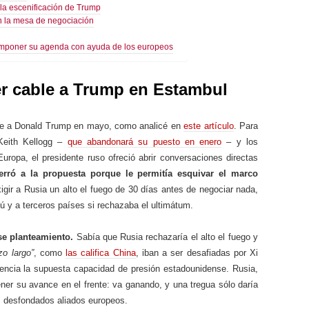
 la escenificación de Trump
n la mesa de negociación
imponer su agenda con ayuda de los europeos
mer cable a Trump en Estambul
ble a Donald Trump en mayo, como analicé en
este artículo
. Para
 Keith Kellogg –
que abandonará su puesto en enero
– y los
opa, el presidente ruso ofreció abrir conversaciones directas
erró a la propuesta porque le permitía esquivar el marco
xigir a Rusia un alto el fuego de 30 días antes de negociar nada,
 y a terceros países si rechazaba el ultimátum.
se planteamiento.
Sabía que Rusia rechazaría el alto el fuego y
zo largo”
, como
las califica China
, iban a ser desafiadas por Xi
encia la supuesta capacidad de presión estadounidense. Rusia,
ner su avance en el frente: va ganando, y una tregua sólo daría
sus desfondados aliados europeos.