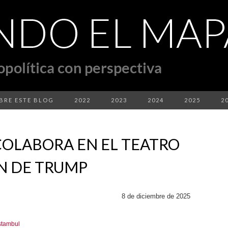
BRE ESTE BLOG
2022
2023
2024
2025
2
COLABORA EN EL TEATRO
N DE TRUMP
8 de diciembre de 2025
stambul