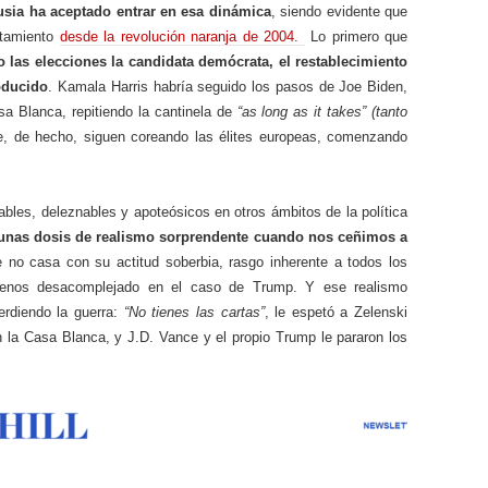
usia ha aceptado entrar en esa dinámica
, siendo evidente que
ntamiento
desde la revolución naranja de 2004.
Lo primero que
 las elecciones la candidata demócrata, el restablecimiento
oducido
. Kamala Harris habría seguido los pasos de Joe Biden,
sa Blanca, repitiendo la cantinela de
“as long as it takes” (tanto
ue, de hecho, siguen coreando las élites europeas, comenzando
bles, deleznables y apoteósicos en otros ámbitos de la política
unas dosis de realismo sorprendente cuando nos ceñimos a
 no casa con su actitud soberbia, rasgo inherente a todos los
menos desacomplejado en el caso de Trump. Y ese realismo
erdiendo la guerra:
“No tienes las cartas”
, le espetó a Zelenski
n la Casa Blanca, y J.D. Vance y el propio Trump le pararon los