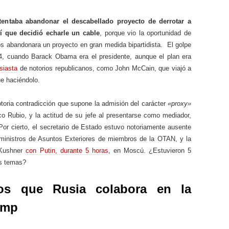
entaba abandonar el descabellado proyecto de derrotar a
í que decidió echarle un cable
, porque vio la oportunidad de
s abandonara un proyecto en gran medida bipartidista. El golpe
4, cuando Barack Obama era el presidente, aunque el plan era
siasta
de notorios republicanos, como John McCain, que viajó a
e haciéndolo.
otoria contradicción que supone la admisión del carácter
«proxy»
co Rubio, y la actitud de su jefe al presentarse como mediador,
Por cierto, el secretario de Estado estuvo notoriamente ausente
ministros de Asuntos Exteriores de miembros de la OTAN, y la
 Kushner
con Putin, durante 5 horas
, en Moscú. ¿Estuvieron 5
os temas?
os que Rusia colabora en la
ump