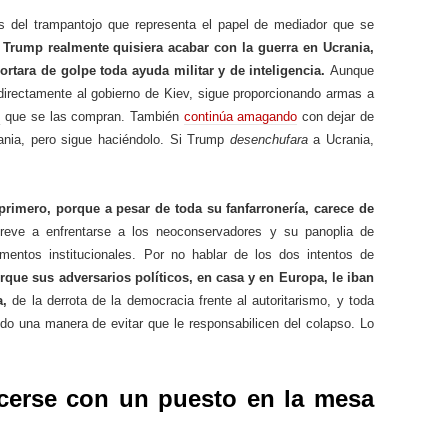
 del trampantojo que representa el papel de mediador que se
 Trump realmente quisiera acabar con la guerra en Ucrania,
cortara de golpe toda ayuda militar y de inteligencia.
Aunque
irectamente al gobierno de Kiev, sigue proporcionando armas a
s
que se las compran. También
continúa amagando
con dejar de
crania, pero sigue haciéndolo. Si Trump
desenchufara
a Ucrania,
rimero, porque a pesar de toda su fanfarronería, carece de
reve a enfrentarse a los neoconservadores y su panoplia de
mentos institucionales. Por no hablar de los dos intentos de
que sus adversarios políticos, en casa y en Europa, le iban
a,
de la derrota de la democracia frente al autoritarismo, y toda
o una manera de evitar que le responsabilicen del colapso. Lo
cerse con un puesto en la mesa