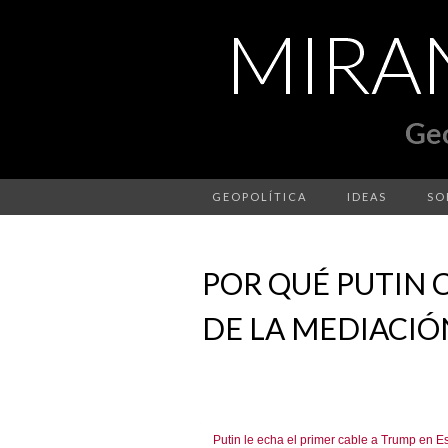
GEOPOLÍTICA
IDEAS
SO
POR QUÉ PUTIN 
DE LA MEDIACIÓ
Putin le echa el primer cable a Trump en E