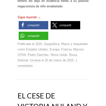
terreno les deja en evidencia frente a su postura
negacionista de niño enrabietado.
Sigue leyendo
→
compartir
compartir
compartir
Publicada el
2025
,
Geopolítica
,
Marzo
y etiquetada
como
Estados Unidos
,
Europa
,
Francia
,
Macron
,
OTAN
,
Pedro Sánchez
,
Reino Unido
,
Rusia
,
Starmer
,
Ucrania
el
25 de marzo de 2025
.
1
comentario
EL CESE DE