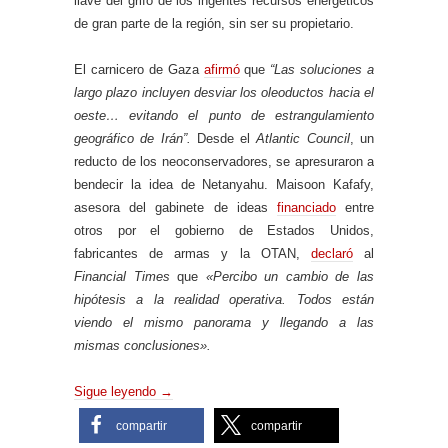
llave del grifo de los ingentes recursos energéticos
de gran parte de la región, sin ser su propietario.
El carnicero de Gaza
afirmó
que
“Las soluciones a
largo plazo incluyen desviar los oleoductos hacia el
oeste… evitando el punto de estrangulamiento
geográfico de Irán”.
Desde el
Atlantic Council
, un
reducto de los neoconservadores, se apresuraron a
bendecir la idea de Netanyahu. Maisoon Kafafy,
asesora del gabinete de ideas
financiado
entre
otros por el gobierno de Estados Unidos,
fabricantes de armas y la OTAN,
declaró
al
Financial Times
que
«Percibo un cambio de las
hipótesis a la realidad operativa. Todos están
viendo el mismo panorama y llegando a las
mismas conclusiones».
Sigue leyendo
→
compartir
compartir