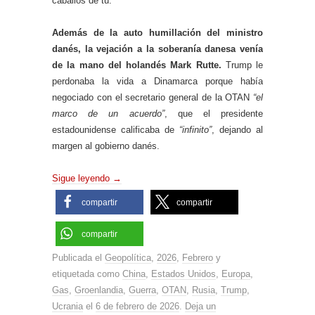
caballos de tú.
Además de la auto humillación del ministro
danés, la vejación a la soberanía danesa venía
de la mano del holandés Mark Rutte.
Trump le
perdonaba la vida a Dinamarca porque había
negociado con el secretario general de la OTAN
“el
marco de un acuerdo”
, que el presidente
estadounidense calificaba de
“infinito”
, dejando al
margen al gobierno danés.
Sigue leyendo
→
compartir
compartir
compartir
Publicada el
Geopolítica
,
2026
,
Febrero
y
etiquetada como
China
,
Estados Unidos
,
Europa
,
Gas
,
Groenlandia
,
Guerra
,
OTAN
,
Rusia
,
Trump
,
Ucrania
el
6 de febrero de 2026
.
Deja un