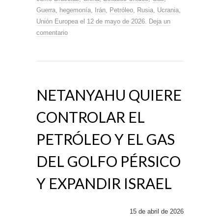
Guerra
,
hegemonía
,
Irán
,
Petróleo
,
Rusia
,
Ucrania
,
Unión Europea
el
12 de mayo de 2026
.
Deja un
comentario
NETANYAHU QUIERE
CONTROLAR EL
PETRÓLEO Y EL GAS
DEL GOLFO PÉRSICO
Y EXPANDIR ISRAEL
15 de abril de 2026