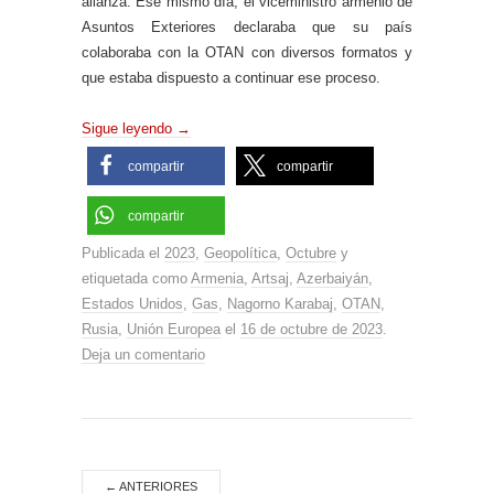
alianza. Ese mismo día, el viceministro armenio de
Asuntos Exteriores declaraba que su país
colaboraba con la OTAN con diversos formatos y
que estaba dispuesto a continuar ese proceso.
Sigue leyendo
→
compartir
compartir
compartir
Publicada el
2023
,
Geopolítica
,
Octubre
y
etiquetada como
Armenia
,
Artsaj
,
Azerbaiyán
,
Estados Unidos
,
Gas
,
Nagorno Karabaj
,
OTAN
,
Rusia
,
Unión Europea
el
16 de octubre de 2023
.
Deja un comentario
←
ANTERIORES