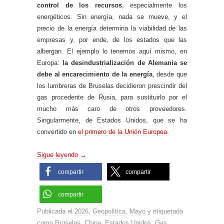
control de los recursos
, especialmente los
energéticos. Sin energía, nada se mueve, y el
precio de la energía determina la viabilidad de las
empresas y, por ende, de los estados que las
albergan. El ejemplo lo tenemos aquí mismo, en
Europa:
la desindustrialización de Alemania se
debe al encarecimiento de la energía
, desde que
los lumbreras de Bruselas decidieron prescindir del
gas procedente de Rusia, para sustituirlo por el
mucho más caro de otros proveedores.
Singularmente, de Estados Unidos, que se ha
convertido en
el primero de la Unión Europea.
Sigue leyendo
→
compartir
compartir
compartir
Publicada el
2026
,
Geopolítica
,
Mayo
y etiquetada
como
Bruselas
,
China
,
Estados Unidos
,
Gas
,