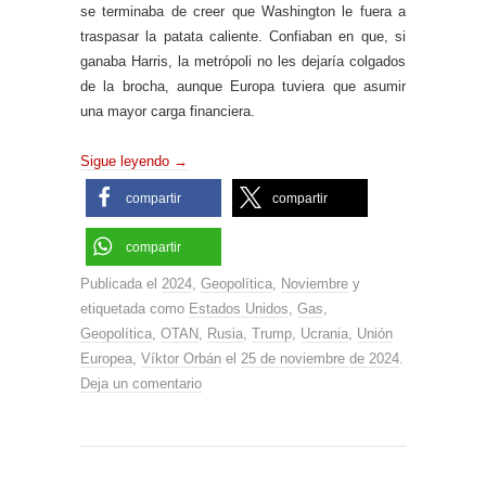
se terminaba de creer que Washington le fuera a
traspasar la patata caliente. Confiaban en que, si
ganaba Harris, la metrópoli no les dejaría colgados
de la brocha, aunque Europa tuviera que asumir
una mayor carga financiera.
Sigue leyendo
→
compartir
compartir
compartir
Publicada el
2024
,
Geopolítica
,
Noviembre
y
etiquetada como
Estados Unidos
,
Gas
,
Geopolítica
,
OTAN
,
Rusia
,
Trump
,
Ucrania
,
Unión
Europea
,
Víktor Orbán
el
25 de noviembre de 2024
.
Deja un comentario