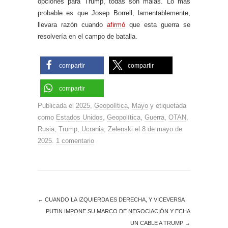
opciones para Trump, todas son malas. Lo más
probable es que Josep Borrell, lamentablemente,
llevara razón cuando
afirmó
que esta guerra se
resolvería en el campo de batalla.
compartir
compartir
compartir
Publicada el
2025
,
Geopolítica
,
Mayo
y etiquetada
como
Estados Unidos
,
Geopolítica
,
Guerra
,
OTAN
,
Rusia
,
Trump
,
Ucrania
,
Zelenski
el
8 de mayo de
2025
.
1 comentario
←
CUANDO LA IZQUIERDA ES DERECHA, Y VICEVERSA
PUTIN IMPONE SU MARCO DE NEGOCIACIÓN Y ECHA
UN CABLE A TRUMP
→