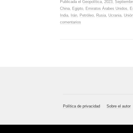
Publicada el
Geopolítica
,
2023
,
Septiembr
China
,
Egipto
,
Emiratos Árabes Unidos
,
E
India
,
Irán
,
Petróleo
,
Rusia
,
Ucrania
,
Unió
comentarios
Política de privacidad
Sobre el autor