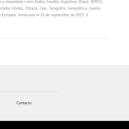
e
y etiquetada como
Arabia Saudita
,
Argentina
,
Brasil
,
BRICS
,
stados Unidos
,
Etiopía
,
Gas
,
Geografía
,
Geopolítica
,
Guerra
,
n Europea
,
Venezuela
el
15 de septiembre de 2023
.
3
Contacto