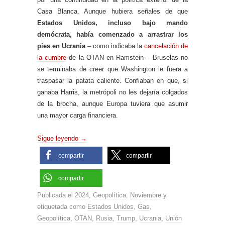
Casa Blanca. Aunque hubiera señales de que
Estados Unidos, incluso bajo mando
demócrata, había comenzado a arrastrar los
pies en Ucrania
– como indicaba la
cancelación de
la cumbre
de la OTAN en Ramstein – Bruselas no
se terminaba de creer que Washington le fuera a
traspasar la patata caliente. Confiaban en que, si
ganaba Harris, la metrópoli no les dejaría colgados
de la brocha, aunque Europa tuviera que asumir
una mayor carga financiera.
Sigue leyendo
→
compartir
compartir
compartir
Publicada el
2024
,
Geopolítica
,
Noviembre
y
etiquetada como
Estados Unidos
,
Gas
,
Geopolítica
,
OTAN
,
Rusia
,
Trump
,
Ucrania
,
Unión