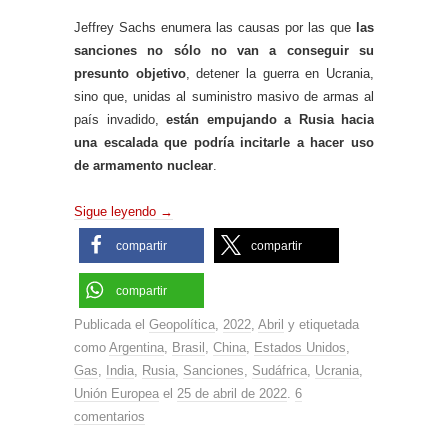
Jeffrey Sachs enumera las causas por las que
las
sanciones no sólo no van a conseguir su
presunto objetivo
, detener la guerra en Ucrania,
sino que, unidas al suministro masivo de armas al
país invadido,
están empujando a Rusia hacia
una escalada que podría incitarle a hacer uso
de armamento nuclear
.
Sigue leyendo
→
compartir
compartir
compartir
Publicada el
Geopolítica
,
2022
,
Abril
y etiquetada
como
Argentina
,
Brasil
,
China
,
Estados Unidos
,
Gas
,
India
,
Rusia
,
Sanciones
,
Sudáfrica
,
Ucrania
,
Unión Europea
el
25 de abril de 2022
.
6
comentarios