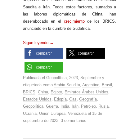
Saudita e Irán. Todos estos factores, sumados a
las labores diplomáticas de China, han
desembocado en el
crecimiento
de los BRICS,
anunciado en la cumbre de Sudáfrica.
Sigue leyendo
→
compartir
compartir
compartir
Publicada el
Geopolítica
,
2023
,
Septiembre
y
etiquetada como
Arabia Saudita
,
Argentina
,
Brasil
,
BRICS
,
China
,
Egipto
,
Emiratos Árabes Unidos
,
Estados Unidos
,
Etiopía
,
Gas
,
Geografía
,
Geopolítica
,
Guerra
,
India
,
Irán
,
Petróleo
,
Rusia
,
Ucrania
,
Unión Europea
,
Venezuela
el
15 de
septiembre de 2023
.
3 comentarios