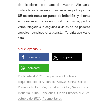
de elecciones por parte de Macron. Alemania,
instalada en la recesión, dos años seguidos ya.
La
UE se enfrenta a un punto de inflexión
, y si tarda
en ponerse al día en un mundo cambiante, podría
verse relegada a la segunda división de los poderes
globales, concluye el articulista. Yo diría que ya lo
está.
Sigue leyendo
→
compartir
compartir
compartir
Publicada el
2024
,
Geopolítica
,
Octubre
y
etiquetada como
Alemania
,
BRICS
,
China
,
Crisis
,
Desindustrialización
,
Estados Unidos
,
Geopolítica
,
Industria
,
ruina
,
Sanciones
,
Unión Europea
el
25 de
octubre de 2024
.
7 comentarios