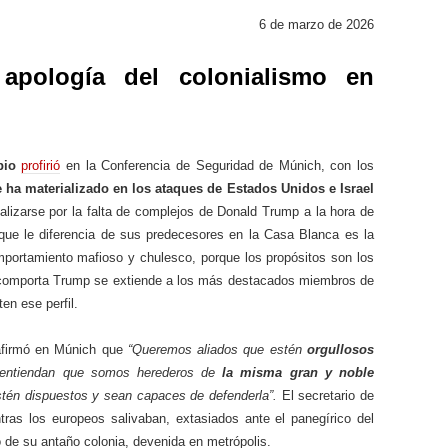
6 de marzo de 2026
apología del colonialismo en
bio
profirió
en la Conferencia de Seguridad de Múnich, con los
e ha materializado en los ataques de Estados Unidos e Israel
lizarse por la falta de complejos de Donald Trump a la hora de
o que le diferencia de sus predecesores en la Casa Blanca es la
portamiento mafioso y chulesco, porque los propósitos son los
comporta Trump se extiende a los más destacados miembros de
en ese perfil.
 afirmó en Múnich que
“Queremos aliados que estén
orgullosos
 entiendan que somos herederos de
la misma gran y noble
stén dispuestos y sean capaces de defenderla”.
El secretario de
ntras los europeos salivaban, extasiados ante el panegírico del
 de su antaño colonia, devenida en metrópolis.