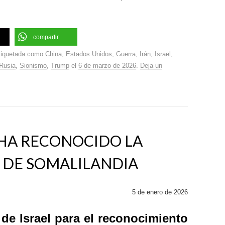
compartir
tiquetada como
China
,
Estados Unidos
,
Guerra
,
Irán
,
Israel
,
Rusia
,
Sionismo
,
Trump
el
6 de marzo de 2026
.
Deja un
 HA RECONOCIDO LA
 DE SOMALILANDIA
5 de enero de 2026
de Israel para el reconocimiento