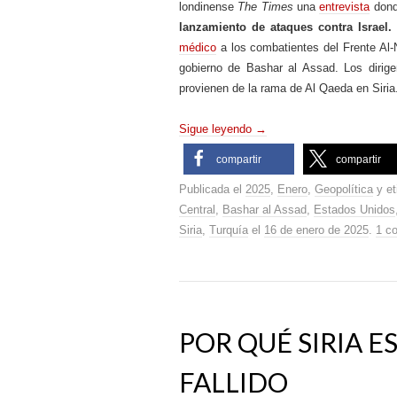
londinense
The Times
una
entrevista
dond
lanzamiento de ataques contra Israel.
médico
a los combatientes del Frente Al-
gobierno de Bashar al Assad. Los dirige
provienen de la rama de Al Qaeda en Siria
Sigue leyendo
→
compartir
compartir
Publicada el
2025
,
Enero
,
Geopolítica
y et
Central
,
Bashar al Assad
,
Estados Unidos
Siria
,
Turquía
el
16 de enero de 2025
.
1 c
POR QUÉ SIRIA E
FALLIDO