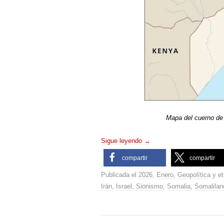
Mapa del cuerno de Á
Sigue leyendo
→
compartir
compartir
Publicada el
2026
,
Enero
,
Geopolítica
y et
Irán
,
Israel
,
Sionismo
,
Somalia
,
Somalilan