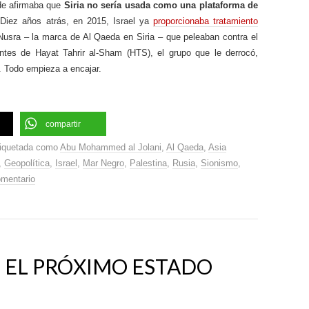
e afirmaba que
Siria no sería usada como una plataforma de
Diez años atrás, en 2015, Israel ya
proporcionaba tratamiento
Nusra – la marca de Al Qaeda en Siria – que peleaban contra el
ntes de Hayat Tahrir al-Sham (HTS), el grupo que le derrocó,
. Todo empieza a encajar.
compartir
iquetada como
Abu Mohammed al Jolani
,
Al Qaeda
,
Asia
,
Geopolítica
,
Israel
,
Mar Negro
,
Palestina
,
Rusia
,
Sionismo
,
omentario
S EL PRÓXIMO ESTADO