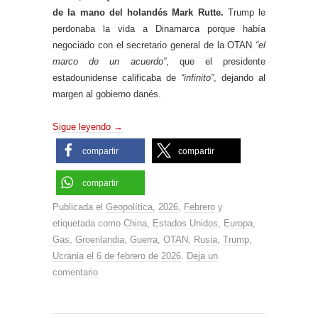
de la mano del holandés Mark Rutte.
Trump le
perdonaba la vida a Dinamarca porque había
negociado con el secretario general de la OTAN
“el
marco de un acuerdo”
, que el presidente
estadounidense calificaba de
“infinito”
, dejando al
margen al gobierno danés.
Sigue leyendo
→
compartir
compartir
compartir
Publicada el
Geopolítica
,
2026
,
Febrero
y
etiquetada como
China
,
Estados Unidos
,
Europa
,
Gas
,
Groenlandia
,
Guerra
,
OTAN
,
Rusia
,
Trump
,
Ucrania
el
6 de febrero de 2026
.
Deja un
comentario