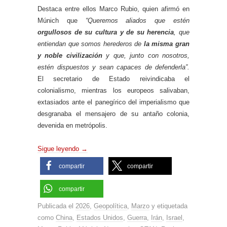
Destaca entre ellos Marco Rubio, quien afirmó en
Múnich que
“Queremos aliados que estén
orgullosos de su cultura y de su herencia
, que
entiendan que somos herederos de
la misma gran
y noble civilización
y que, junto con nosotros,
estén dispuestos y sean capaces de defenderla”.
El secretario de Estado reivindicaba el
colonialismo, mientras los europeos salivaban,
extasiados ante el panegírico del imperialismo que
desgranaba el mensajero de su antaño colonia,
devenida en metrópolis.
Sigue leyendo
→
compartir
compartir
compartir
Publicada el
2026
,
Geopolítica
,
Marzo
y etiquetada
como
China
,
Estados Unidos
,
Guerra
,
Irán
,
Israel
,