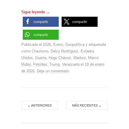
Sigue leyendo
→
compartir
compartir
compartir
Publicada el
2026
,
Enero
,
Geopolítica
y etiquetada
como
Chavismo
,
Delcy Rodríguez
,
Estados
Unidos
,
Guerra
,
Hugo Chávez
,
Maduro
,
Marco
Rubio
,
Petróleo
,
Trump
,
Venezuela
el
19 de enero
de 2026
.
Deja un comentario
←
ANTERIORES
MÁS RECIENTES
→