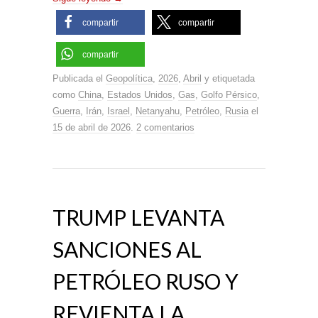
compartir
compartir
compartir
Publicada el
Geopolítica
,
2026
,
Abril
y etiquetada
como
China
,
Estados Unidos
,
Gas
,
Golfo Pérsico
,
Guerra
,
Irán
,
Israel
,
Netanyahu
,
Petróleo
,
Rusia
el
15 de abril de 2026
.
2 comentarios
TRUMP LEVANTA
SANCIONES AL
PETRÓLEO RUSO Y
REVIENTA LA