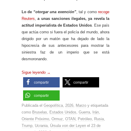
Lo de
“otorgar una exención”
, tal y como
recoge
Reuters
,
a unas sanciones ilegales, ya revela la
actitud imperialista de Estados Unidos
. Ese país
que actúa como si fuera el policía del mundo, ahora
dirigido por un matón que ha dejado de lado la
hipocresía de sus antecesores para mostrar la
siniestra faz de un imperio que se está
desmoronando.
Sigue leyendo
→
compartir
compartir
compartir
Publicada el
Geopolítica
,
2026
,
Marzo
y etiquetada
como
Bruselas
,
Estados Unidos
,
Guerra
,
Irán
,
Oriente Próximo
,
Ormuz
,
OTAN
,
Petróleo
,
Rusia
,
Trump
,
Ucrania
,
Úrsula von der Leyen
el
23 de