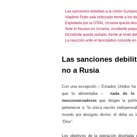
Las sanciones debilitan a la Unión Europea 
Vladimir Putin sale reforzado frente a los d
Explotada por la OTAN, Ucrania queda des
Ante el fracaso en Ucrania, occidente prep
Occidente queda aislado, frente al resto d
La reacción ante el descalabro consiste en 
Las sanciones debilit
no a Rusia
Con una excepción – Estados Unidos ha 
que la alimentaba –
nada de lo p
neoconservadores
que dirigen la polí
pertenecer a
“la única nación indispensab
mundo por designio divino: el dólar es 
“Dios”
.
Los objetivos de la operación diseñada