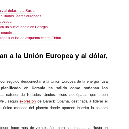
y al dólar, no a Rusia
ebilitados líderes europeos
trozada
ara un nuevo ariete en Georgia
el mundo
repetir el fallido esquema contra China
an a la Unión Europea y al dólar,
conseguido desconectar a la Unión Europea de la energía rusa
lanificado en Ucrania ha salido como soñaban los
tica exterior de Estados Unidos. Esos sociópatas que creen
le”
, según
expresión
de Barack Obama, destinada a liderar el
la única moneda del planeta donde aparece inscrita la palabra
 desde hace más de veinte años para hacer saltar a Rusia en