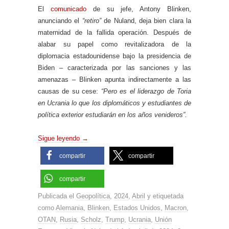
El
comunicado
de su jefe, Antony Blinken,
anunciando el
“retiro”
de Nuland, deja bien clara la
maternidad de la fallida operación. Después de
alabar su papel como revitalizadora de la
diplomacia estadounidense bajo la presidencia de
Biden – caracterizada por las sanciones y las
amenazas – Blinken apunta indirectamente a las
causas de su cese:
“Pero es el liderazgo de Toria
en Ucrania lo que los diplomáticos y estudiantes de
política exterior estudiarán en los años venideros”.
Sigue leyendo
→
compartir
compartir
compartir
Publicada el
Geopolítica
,
2024
,
Abril
y etiquetada
como
Alemania
,
Blinken
,
Estados Unidos
,
Macron
,
OTAN
,
Rusia
,
Scholz
,
Trump
,
Ucrania
,
Unión