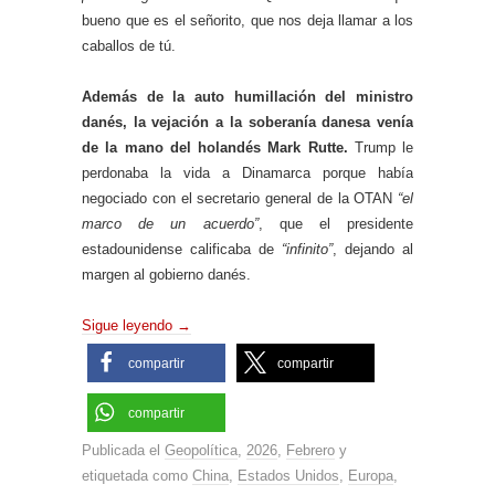
bueno que es el señorito, que nos deja llamar a los
caballos de tú.
Además de la auto humillación del ministro
danés, la vejación a la soberanía danesa venía
de la mano del holandés Mark Rutte.
Trump le
perdonaba la vida a Dinamarca porque había
negociado con el secretario general de la OTAN
“el
marco de un acuerdo”
, que el presidente
estadounidense calificaba de
“infinito”
, dejando al
margen al gobierno danés.
Sigue leyendo
→
compartir
compartir
compartir
Publicada el
Geopolítica
,
2026
,
Febrero
y
etiquetada como
China
,
Estados Unidos
,
Europa
,