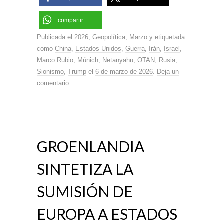
compartir
Publicada el
2026
,
Geopolítica
,
Marzo
y etiquetada
como
China
,
Estados Unidos
,
Guerra
,
Irán
,
Israel
,
Marco Rubio
,
Múnich
,
Netanyahu
,
OTAN
,
Rusia
,
Sionismo
,
Trump
el
6 de marzo de 2026
.
Deja un
comentario
GROENLANDIA
SINTETIZA LA
SUMISIÓN DE
EUROPA A ESTADOS