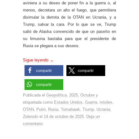
aviniera a su deseo de poner fin a la guerra o, al
menos, decretara un alto el fuego, que permitiera
disimular la derrota de la OTAN en Ucrania, y a
Trump, salvar la cara. Por lo que se ve, Trump
salió de Alaska convencido de que un paseíto en
su limusina bastaba para que el presidente de
Rusia se plegara a sus deseos.
Sigue leyendo
→
compartir
compartir
compartir
Publicada el
Geopolítica
,
2025
,
Octubre
y
etiquetada como
Estados Unidos
,
Guerra
,
misiles
,
OTAN
,
Putin
,
Rusia
,
Tomahawk
,
Trump
,
Ucrania
,
Zelenski
el
14 de octubre de 2025
.
Deja un
comentario