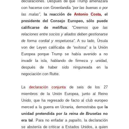
declaraciones. Después de que Trump amenazara
con hacerse con Groenlandia
“por las buenas o por
las malas”
,
la reacción de
Antonio Costa
, el
presidente del Consejo Europeo, sólo puede
calificarse de meliflua
:
“Creemos que las
relaciones entre socios y aliados deben gestionarse
de forma cordial y respetuosa”
. A su lado, Úrsula
von der Leyen calificaba de
“exitosa”
a la Unión
Europea porque Trump se había avenido a no
invadir la isla, hablando de firmeza y unidad,
después de haber sido ninguneada en la
negociación con Rutte.
La
declaración conjunta
de seis de los 27
miembros de la Unión Europea, junto al Reino
Unido, que ha regresado de facto al club europeo
merced a la guerra en Ucrania, demostraba que
la
unidad pretendida por
la reina de Bruselas
no
era tal
. Para no enfadar a
papaíto
, la declaración
se abstenía de criticar a Estados Unidos, a quien