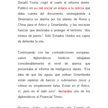
Donald Trump cogió al vuelo el informe danés.
Publicó en
su red social
un
enlace a la noticia
que
daba cuenta del documento, restregándole a
Dinamarca su alarma por los planes de Rusia y
China para el Ártico y Groenlandia, y las escasas
fuerzas que destinaba a proteger el territorio:
“dos
trineos de perros”
. Sólo Estados Unidos era capaz
de defender la isla.
Continuando con las contradicciones europeas,
varios diplomáticos nórdicos rebajaban
considerablemente el nivel de alarma que
presentaba el informe de inteligencia danés:
“Esa
idea de que las aguas que rodean Groenlandia
están repletas de barcos o submarinos rusos y
chinos es simplemente falsa. Están en el Ártico,
sí, pero en el lado ruso”
,
declaraba
uno de los
diplomáticos al
Financial Times
.
Rasmus Jarlov, el presidente del Comité de