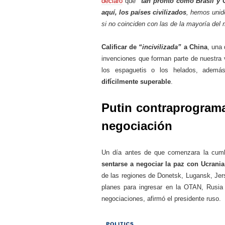
declaró
que
“tan pronto como Brasil y 
aquí,
los países civilizados
, hemos unid
si no coinciden con las de la mayoría del
Calificar de
“incivilizada”
a China
, una
invenciones que forman parte de nuestra vi
los espaguetis o los helados, además
difícilmente superable
.
Putin contraprogram
negociación
Un día antes de que comenzara la cum
sentarse a negociar la paz con Ucrania
de las regiones de Donetsk, Lugansk, Jers
planes para ingresar en la OTAN, Rusia o
negociaciones, afirmó el presidente ruso.