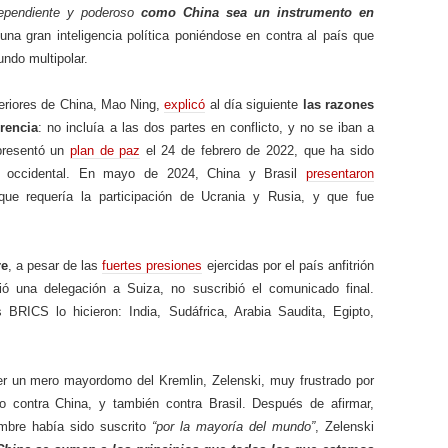
dependiente y poderoso
como China sea un instrumento en
una gran inteligencia política poniéndose en contra al país que
ndo multipolar.
teriores de China, Mao Ning,
explicó
al día siguiente
las razones
erencia
: no incluía a las dos partes en conflicto, y no se iban a
 presentó un
plan de paz
el 24 de febrero de 2022, que ha sido
ue occidental. En mayo de 2024, China y Brasil
presentaron
e requería la participación de Ucrania y Rusia, y que fue
re
, a pesar de las
fuertes presiones
ejercidas por el país anfitrión
ió una delegación a Suiza, no suscribió el comunicado final.
BRICS lo hicieron: India, Sudáfrica, Arabia Saudita, Egipto,
r un mero mayordomo del Kremlin, Zelenski, muy frustrado por
o contra China, y también contra Brasil. Después de afirmar,
mbre había sido suscrito
“por la mayoría del mundo”
, Zelenski