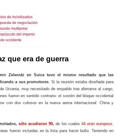
olos de incivilizados
opuesta de negociación
 mundo multipolar
repúsculo del imperio
 de occidente
az que era de guerra
ímir Zelenski en Suiza tuvo el mismo resultado que las
udicando a sus promotores
. Si la reunión estaba diseñada para
 de Ucrania, muy necesitado de respaldo tras aferrarse al cargo,
ones fueron en sentido contrario: el sostén del bloque occidental
arse con dos colosos en la nueva arena internacional: China y
invitados,
sólo acudieron 90
,
de los cuales
44 eran europeos
.
eas fueron incluidas en la lista para hacer bulto. Teniendo en