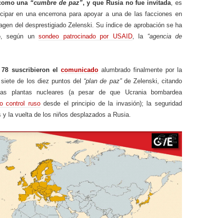
ó como una
“cumbre de paz”
, y que Rusia no fue invitada
, es
icipar en una encerrona para apoyar a una de las facciones en
magen del desprestigiado Zelenski. Su índice de aprobación se ha
o, según un
sondeo patrocinado por USAID
, la
“agencia de
 78 suscribieron el
comunicado
alumbrado finalmente por la
siete de los diez puntos del
“plan de paz”
de Zelenski, citando
 las plantas nucleares (a pesar de que Ucrania bombardea
o control ruso
desde el principio de la invasión); la seguridad
os y la vuelta de los niños desplazados a Rusia.