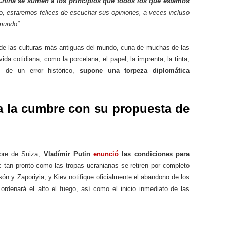
China se sumen a los principios que todos los que estamos
o, estaremos felices de escuchar sus opiniones, a veces incluso
 mundo”.
 de las culturas más antiguas del mundo, cuna de muchas de las
da cotidiana, como la porcelana, el papel, la imprenta, la tinta,
 de un error histórico,
supone una torpeza diplomática
a la cumbre con su propuesta de
bre de Suiza,
Vladímir Putin
enunció
las condiciones para
: tan pronto como las tropas ucranianas se retiren por completo
ón y Zaporiyia, y Kiev notifique oficialmente el abandono de los
rdenará el alto el fuego, así como el inicio inmediato de las