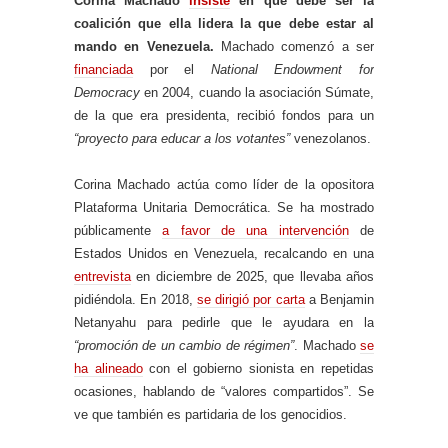
Corina Machado
insiste
en que debe ser la
coalición que ella lidera la que debe estar al
mando en Venezuela.
Machado comenzó a ser
financiada
por el
National Endowment for
Democracy
en 2004, cuando la asociación Súmate,
de la que era presidenta, recibió fondos para un
“proyecto para educar a los votantes”
venezolanos.
Corina Machado actúa como líder de la opositora
Plataforma Unitaria Democrática. Se ha mostrado
públicamente
a favor de una intervención
de
Estados Unidos en Venezuela, recalcando en una
entrevista
en diciembre de 2025, que llevaba años
pidiéndola. En 2018,
se dirigió por carta
a Benjamin
Netanyahu para pedirle que le ayudara en la
“promoción de un cambio de régimen”
. Machado
se
ha alineado
con el gobierno sionista en repetidas
ocasiones, hablando de “valores compartidos”. Se
ve que también es partidaria de los genocidios.