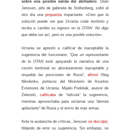
sobre una posible salida del atolladero
. Stian
Jenssen, jefe de gabinete de Stoltenberg, soltó el
otro día una
propuesta
impactante:
«Creo que la
solución puede ser que Ucrania ceda territorio y
reciba a cambio su ingreso en la OTAN. No digo
que deba ser así, pero es una posible solución».
Ucrania se aprestó a calificar de inaceptable la
sugerencia del funcionario:
“Que un representante
de la OTAN esté apoyando la narrativa de una
cesión territorial es absolutamente inaceptable y
respalda las posiciones de Rusia”
,
afirmó
Oleg
Nikolenko, portavoz del Ministerio de Asuntos
Exteriores de Ucrania. Mijailo Podoliak, asesor de
Zelenski,
calificaba
de
“ridícula”
la sugerencia,
mientras aprovechaba para reclamar una
“derrota
aplastante”
de Rusia y el envío de más armas.
Ante la avalancha de críticas, Jenssen
se disculpó
,
tildando de error su sugerencia. Sin embargo, no