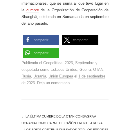
internacionales, que se suma al que tuvo lugar en
la
cumbre
de la Organización de Cooperación de
Shanghái, celebrada en Samarcanda en septiembre
del año pasado.
compartir
compartir
compartir
Publicada el
Geopolítica
,
2023
,
Septiembre
y
etiquetada como
Estados Unidos
,
Guerra
,
OTAN
,
Rusia
,
Ucrania
,
Unión Europea
el
1 de septiembre
de 2023
.
Deja un comentario
←
LA ÚLTIMA CUMBRE DE LA OTAN CONSAGRA A
UCRANIA COMO CARNE DE CAÑÓN FRENTE A RUSIA
LOS BRICS CRECEN IMPULSADOS POR LOS ERRORES