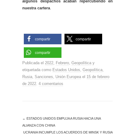
algunos despachos acaban repercutiendo en
nuestra cartera
.
compartir
compartir
compartir
Publicada el
2022
,
Febrero
,
Geopolítica
y
etiquetada como
Estados Unidos
,
Geopolítica
,
Rusia
,
Sanciones
,
Unión Europea
el
15 de febrero
de 2022
.
4 comentarios
←
ESTADOS UNIDOS EMPUJA A RUSIA HACIA UNA
ALIANZA CON CHINA
UCRANIA INCUMPLE LOS ACUERDOS DE MINSK Y RUSIA