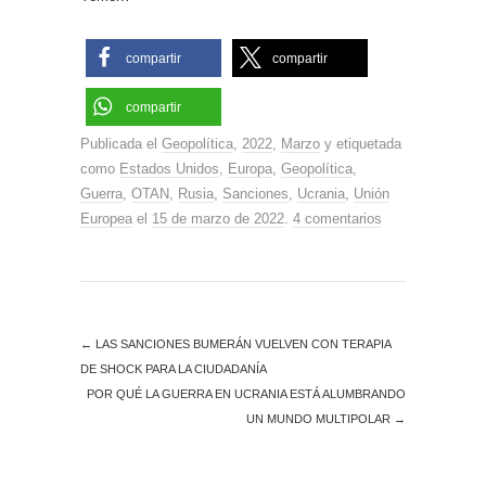
compartir
compartir
compartir
Publicada el
Geopolítica
,
2022
,
Marzo
y etiquetada
como
Estados Unidos
,
Europa
,
Geopolítica
,
Guerra
,
OTAN
,
Rusia
,
Sanciones
,
Ucrania
,
Unión
Europea
el
15 de marzo de 2022
.
4 comentarios
←
LAS SANCIONES BUMERÁN VUELVEN CON TERAPIA
DE SHOCK PARA LA CIUDADANÍA
POR QUÉ LA GUERRA EN UCRANIA ESTÁ ALUMBRANDO
UN MUNDO MULTIPOLAR
→