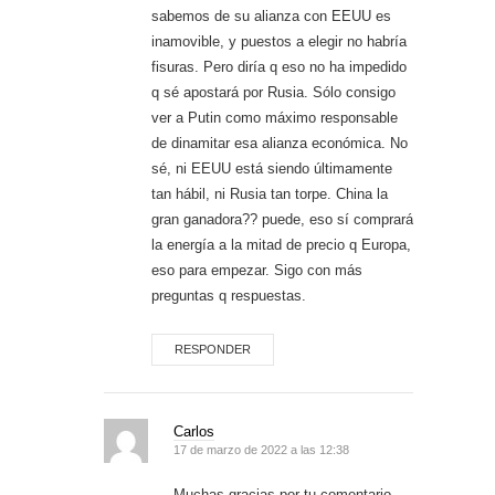
sabemos de su alianza con EEUU es
inamovible, y puestos a elegir no habría
fisuras. Pero diría q eso no ha impedido
q sé apostará por Rusia. Sólo consigo
ver a Putin como máximo responsable
de dinamitar esa alianza económica. No
sé, ni EEUU está siendo últimamente
tan hábil, ni Rusia tan torpe. China la
gran ganadora?? puede, eso sí comprará
la energía a la mitad de precio q Europa,
eso para empezar. Sigo con más
preguntas q respuestas.
RESPONDER
Carlos
17 de marzo de 2022 a las 12:38
Muchas gracias por tu comentario,