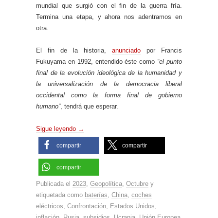
mundial que surgió con el fin de la guerra fría.
Termina una etapa, y ahora nos adentramos en
otra.
El fin de la historia,
anunciado
por Francis
Fukuyama en 1992, entendido éste como
“el punto
final de la evolución ideológica de la humanidad y
la universalización de la democracia liberal
occidental como la forma final de gobierno
humano”
, tendrá que esperar.
Sigue leyendo
→
compartir
compartir
compartir
Publicada el
2023
,
Geopolítica
,
Octubre
y
etiquetada como
baterías
,
China
,
coches
eléctricos
,
Confrontación
,
Estados Unidos
,
inflación
,
Rusia
,
subsidios
,
Ucrania
,
Unión Europea