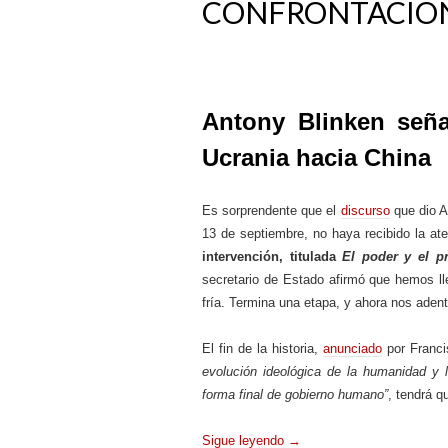
CONFRONTACIÓ
Antony Blinken señal
Ucrania hacia China
Es sorprendente que el
discurso
que dio A
13 de septiembre, no haya recibido la at
intervención, titulada
El poder y el p
secretario de Estado afirmó que hemos lle
fría. Termina una etapa, y ahora nos aden
El fin de la historia,
anunciado
por Franc
evolución ideológica de la humanidad y l
forma final de gobierno humano”
, tendrá q
Sigue leyendo
→