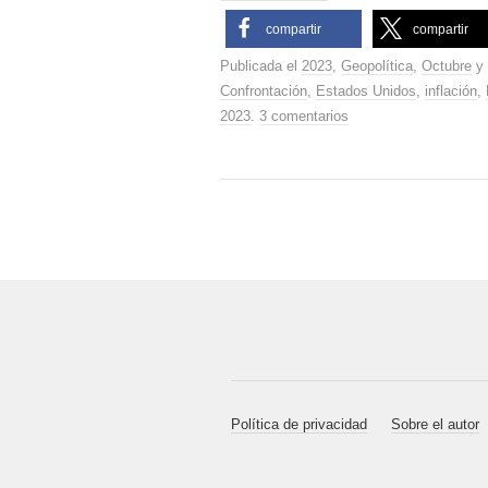
compartir
compartir
Publicada el
2023
,
Geopolítica
,
Octubre
y 
Confrontación
,
Estados Unidos
,
inflación
,
2023
.
3 comentarios
Política de privacidad
Sobre el autor