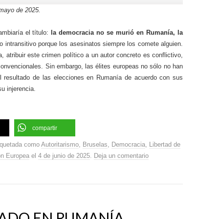
mayo de 2025.
mbiaría el título:
la democracia no se murió en Rumanía, la
 intransitivo porque los asesinatos siempre los comete alguien.
 atribuir este crimen político a un autor concreto es conflictivo,
convencionales. Sin embargo, las élites europeas no sólo no han
l resultado de las elecciones en Rumanía de acuerdo con sus
u injerencia.
compartir
iquetada como
Autoritarismo
,
Bruselas
,
Democracia
,
Libertad de
ón Europea
el
4 de junio de 2025
.
Deja un comentario
TADO EN RUMANÍA