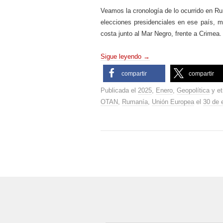
Veamos la cronología de lo ocurrido en R
elecciones presidenciales en ese país, m
costa junto al Mar Negro, frente a Crimea.
Sigue leyendo
→
compartir
compartir
Publicada el
2025
,
Enero
,
Geopolítica
y e
OTAN
,
Rumanía
,
Unión Europea
el
30 de 