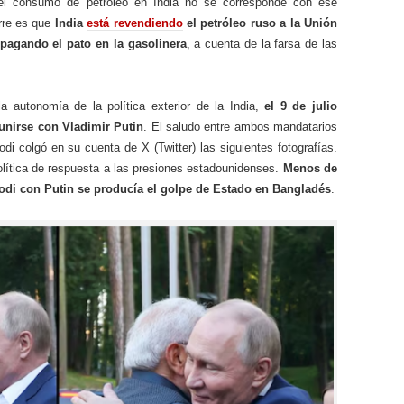
, el consumo de petróleo en India no se corresponde con ese
rre es que
India
está revendiendo
el petróleo ruso a la Unión
 pagando el pato
en la gasolinera
, a cuenta de la farsa de las
 autonomía de la política exterior de la India,
el 9 de julio
unirse con Vladimir Putin
. El saludo entre ambos mandatarios
di colgó en su cuenta de X (Twitter) las siguientes fotografías.
olítica de respuesta a las presiones estadounidenses.
Menos de
di con Putin se producía el golpe de Estado en Bangladés
.