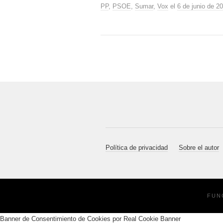
PP
,
PSOE
,
Sumar
,
Vox
el
6 de junio de 2
Política de privacidad
Sobre el autor
FUN
Banner de Consentimiento de Cookies por Real Cookie Banner