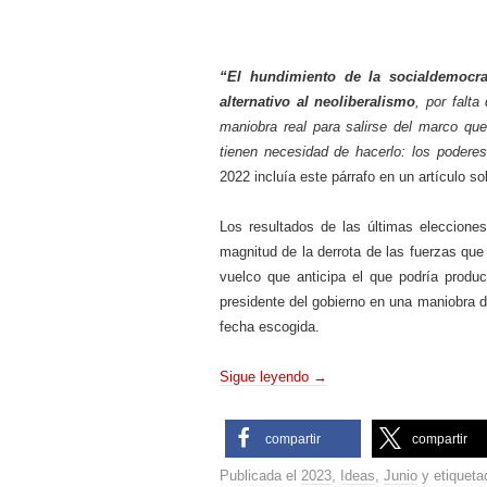
“El hundimiento de la socialdemocr
alternativo al neoliberalismo
, por falta
maniobra real para salirse del marco que
tienen necesidad de hacerlo: los podere
2022 incluía este párrafo en un artículo so
Los resultados de las últimas eleccione
magnitud de la derrota de las fuerzas qu
vuelco que anticipa el que podría produc
presidente del gobierno en una maniobra d
fecha escogida.
Sigue leyendo
→
compartir
compartir
Publicada el
2023
,
Ideas
,
Junio
y etiquet