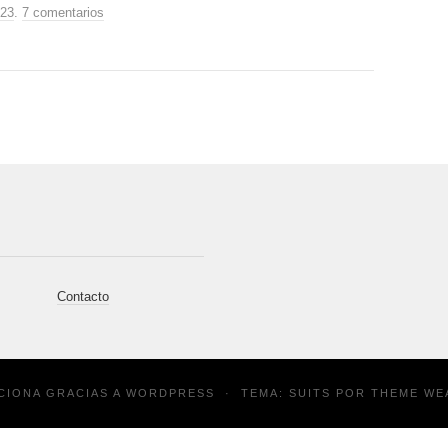
023
.
7 comentarios
Contacto
CIONA GRACIAS A
WORDPRESS
·
TEMA: SUITS POR
THEME WE